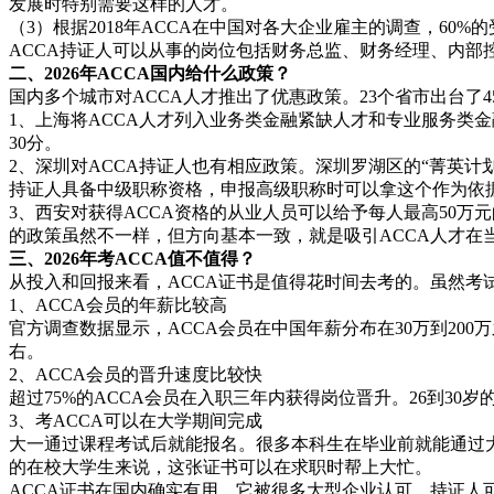
发展时特别需要这样的人才。
（3）根据2018年ACCA在中国对各大企业雇主的调查，60
ACCA持证人可以从事的岗位包括财务总监、财务经理、内部
二、2026年ACCA国内给什么政策？
国内多个城市对ACCA人才推出了优惠政策。23个省市出台了
1、上海将ACCA人才列入业务类金融紧缺人才和专业服务类
30分。
2、深圳对ACCA持证人也有相应政策。深圳罗湖区的“菁英计
持证人具备中级职称资格，申报高级职称时可以拿这个作为依
3、西安对获得ACCA资格的从业人员可以给予每人最高50
的政策虽然不一样，但方向基本一致，就是吸引ACCA人才在
三、2026年考ACCA值不值得？
从投入和回报来看，ACCA证书是值得花时间去考的。虽然考
1、ACCA会员的年薪比较高
官方调查数据显示，ACCA会员在中国年薪分布在30万到200万
右。
2、ACCA会员的晋升速度比较快
超过75%的ACCA会员在入职三年内获得岗位晋升。26到30岁的
3、考ACCA可以在大学期间完成
大一通过课程考试后就能报名。很多本科生在毕业前就能通过
的在校大学生来说，这张证书可以在求职时帮上大忙。
ACCA证书在国内确实有用。它被很多大型企业认可，持证人