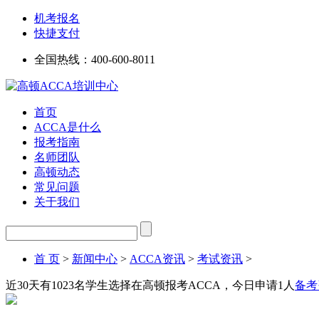
机考报名
快捷支付
全国热线：
400-600-8011
首页
ACCA是什么
报考指南
名师团队
高顿动态
常见问题
关于我们
首 页
>
新闻中心
>
ACCA资讯
>
考试资讯
>
近30天有
1023
名学生选择在高顿报考ACCA，今日申请
1
人
备考