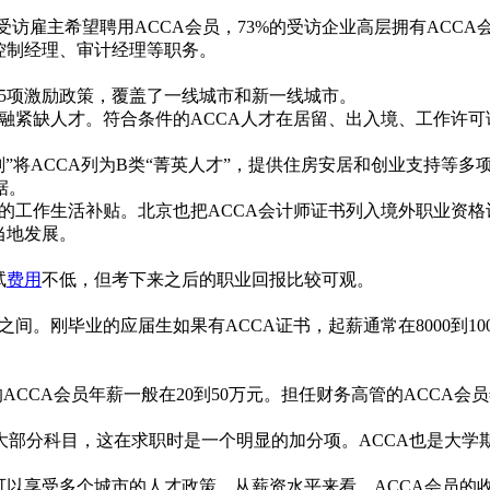
%的受访雇主希望聘用ACCA会员，73%的受访企业高层拥有AC
控制经理、审计经理等职务。
45项激励政策，覆盖了一线城市和新一线城市。
金融紧缺人才。符合条件的ACCA人才在居留、出入境、工作许
划”将ACCA列为B类“菁英人才”，提供住房安居和创业支持等多
据。
万元的工作生活补贴。北京也把ACCA会计师证书列入境外职业资
当地发展。
试
费用
不低，但考下来之后的职业回报比较可观。
之间。刚毕业的应届生如果有ACCA证书，起薪通常在8000到10
ACCA会员年薪一般在20到50万元。担任财务高管的ACCA会员
大部分科目，这在求职时是一个明显的加分项。ACCA也是大学
可以享受多个城市的人才政策。从薪资水平来看，ACCA会员的