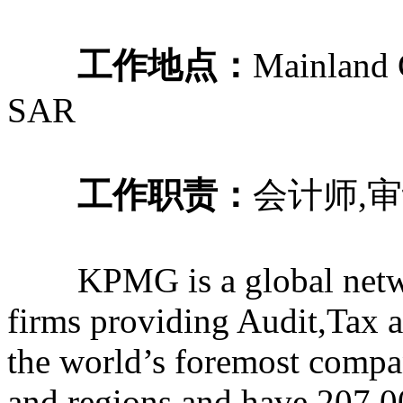
工作地点：
Mainland
SAR
工作职责：
会计师,审
KPMG is a global network
firms providing Audit,Tax 
the world’s foremost compa
and regions,and have 207,00