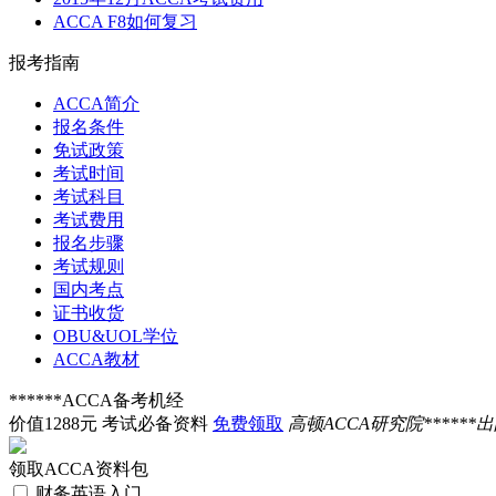
ACCA F8如何复习
报考指南
ACCA简介
报名条件
免试政策
考试时间
考试科目
考试费用
报名步骤
考试规则
国内考点
证书收货
OBU&UOL学位
ACCA教材
******ACCA备考机经
价值1288元 考试必备资料
免费领取
高顿ACCA研究院******
领取ACCA资料包
财务英语入门