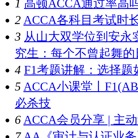
1
高顿ACCA通过率高
2
ACCA各科目考试时
3
从山大双学位到安永
究生：每个不曾起舞的
4
F1考题讲解：选择题
5
ACCA小课堂丨F1(
必杀技
6
ACCA会员分享 | 
7
AA《审计与认证业